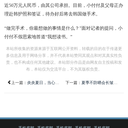
近50万元人民币，由其公司承担。目前，小付付及父母正办
理赴韩护照和签证，待办好后将去韩国做手术。
“做完手术，你最想做的事情是什么？”面对记者的提问，小
付付不假思索地答道“我想读书。”
本站所收集的资源来源于互联网公开资料，转载的目的在于传递更
多信息及用于网络分享，并不代表本站赞同其观点和对其真实性负
责，也不构成任何其他建议。本站部分作品是由网友自主投稿和发
布，本站仅为交流平台，不为其版权负责。
上一篇：
炎炎夏日，当心这些“夏季
下一篇：
夏季不防晒会长皱纹 教你如何除皱