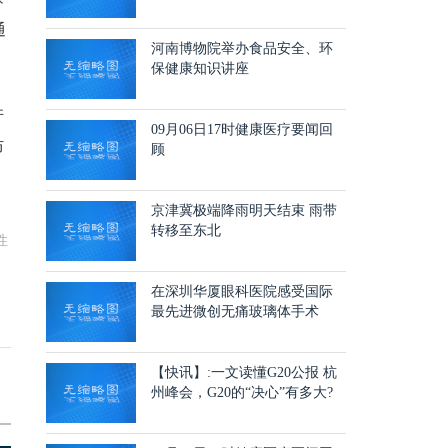
通
河南博物院举办食品安全、环
保健康知识讲座
并
09月06日17时健康医疗要闻回
防
顾
京津冀极端降雨明天结束 雨带
转移至东北
性
在深圳华厦眼科医院感受国际
最先进微创无痛玻璃体手术
【快讯】:一文读懂G20公报 杭
州峰会，G20的“决心”有多大?