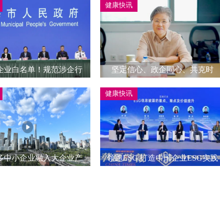
健康快讯
企业白名单！规范涉企行
坚定信心、政企同心、共克时
，市市场监管局在发布会
艰！区领导走访调研外贸外资企
健康快讯
上讲→
业
多中小企业融入大企业产
领跑ESG,打造中国企业ESG实践
业链供应链
新标杆