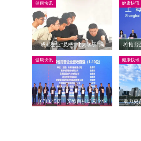
健康快讯
健康快讯
成都企业“悬榜” 北大学子“揭
将推出
榜”攻关
政检查
健康快讯
健康快讯
16718.45亿！安徽百强民营企业
助力更
规模实力持续增强