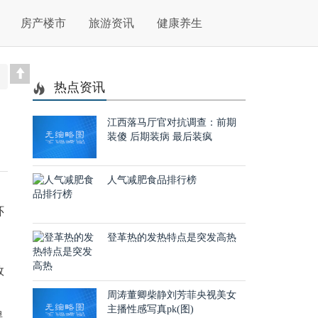
房产楼市
旅游资讯
健康养生
热点资讯
江西落马厅官对抗调查：前期
装傻 后期装病 最后装疯
人气减肥食品排行榜
环
登革热的发热特点是突发高热
故
周涛董卿柴静刘芳菲央视美女
主播性感写真pk(图)
课