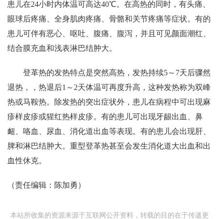
患儿在24小时内体温可高达40℃。在高热的同时，有头痛、
眼球后疼痛、全身肌肉疼痛、骨骼和关节疼痛等症状。有的
患儿可伴有恶心、呕吐、腹痛、腹泻，并且可见颜面潮红、
结合膜充血和浅表淋巴结肿大。
登革热的发热特点是突然高热，发热持续5～7天后骤然
退热，，热退后1～2天体温可再度升高，这种发热称为双峰
热或马鞍热。除发热的突出症状外，患儿在病程中可出现麻
疹样皮疹或猩红热样皮疹。有的患儿可出现牙龈出血、鼻
衄、咯血、尿血、消化道出血等表现。有的患儿会出现肝、
脾和淋巴结肿大。重型登革热甚至会发生消化道大出血和出
血性休克。
（责任编辑：陈加勇）
本站所收集的资源来源于互联网公开资料，转载的目的在于传递更