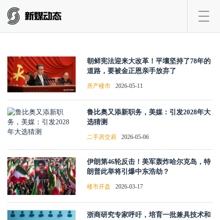
Toggl
navig
朝鲜宪法迎来大改革！平壤坚持了78年的
道路，要被金正恩亲手放弃了
房产楼市
2026-05-11
鲁比奥又添新职务，美媒：引发2028年大
选猜测
二手房交易
2026-05-06
伊朗第46轮反击！美军轰炸哈尔克岛，特
朗普此举将引爆中东浩劫？
楼市开盘
2026-03-17
浙商研究专家呼吁，培育一批兼具技术和