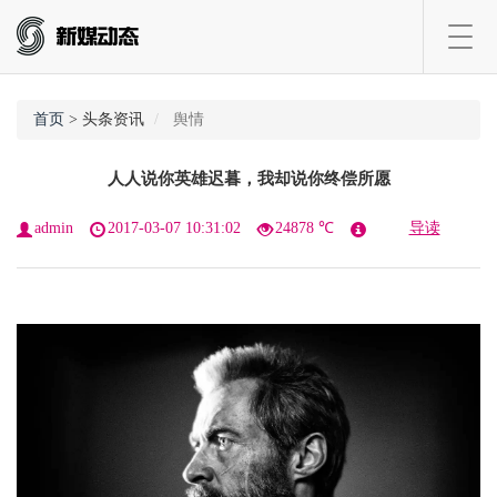
Toggl
navig
首页
> 头条资讯
舆情
人人说你英雄迟暮，我却说你终偿所愿
admin
2017-03-07 10:31:02
24878 ℃
导读