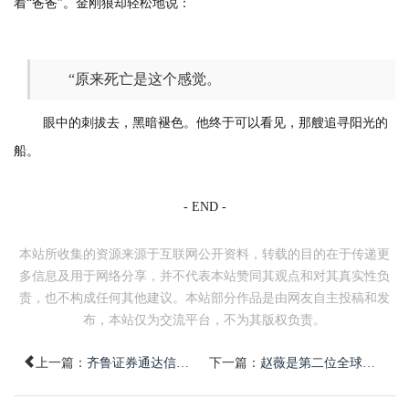
着“爸爸”。金刚狼却轻松地说：
“原来死亡是这个感觉。
眼中的刺拔去，黑暗褪色。他终于可以看见，那艘追寻阳光的
船。
- END -
本站所收集的资源来源于互联网公开资料，转载的目的在于传递更
多信息及用于网络分享，并不代表本站赞同其观点和对其真实性负
责，也不构成任何其他建议。本站部分作品是由网友自主投稿和发
布，本站仅为交流平台，不为其版权负责。
上一篇：
齐鲁证券通达信下载v9.39官方最新版
下一篇：
赵薇是第二位全球最佳导演奖的女导游