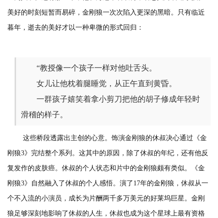
美好的时刻短暂而易碎，金刚狼一次次陷入更深的黑暗。只有临近
暮年，逝去的美好才以一种卑微的形式回归：
“教授像一个孩子一样对他吐舌头。
女儿让他枕着腿睡觉，从正午直到黄昏。
一群孩子嬉笑着拿小剪刀把他的胡子修成年轻时
滑稽的样子。
这些桥段透露出主创的心意。饰演金刚狼的休叔决心通过《金
刚狼3》完结整个系列。这其中的原因，除了休叔的年纪，还有他反
复发作的皮肤癌。休叔的个人状态和片中的金刚狼颇有类似。《金
刚狼3》自然融入了休叔的个人感悟。演了17年的金刚狼，休叔从一
个不入流的小演员，成长为片酬两千多万美元的好莱坞巨星。金刚
狼足够深刻地影响了休叔的人生，休叔也成为这个星球上最有资格