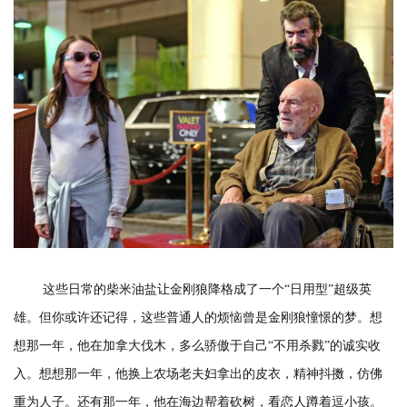
这些日常的柴米油盐让金刚狼降格成了一个“日用型”超级英
雄。但你或许还记得，这些普通人的烦恼曾是金刚狼憧憬的梦。想
想那一年，他在加拿大伐木，多么骄傲于自己“不用杀戮”的诚实收
入。想想那一年，他换上农场老夫妇拿出的皮衣，精神抖擞，仿佛
重为人子。还有那一年，他在海边帮着砍树，看恋人蹲着逗小孩。