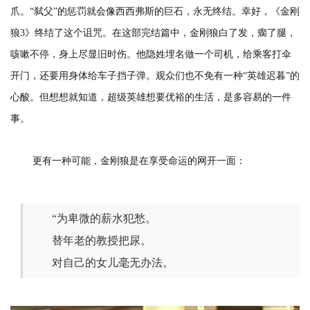
爪。“弑父”的惩罚就会像西西弗斯的巨石，永无终结。幸好，《金刚
狼3》终结了这个诅咒。在这部完结篇中，金刚狼白了发，瘸了腿，
咳嗽不停，身上尽显旧时伤。他隐姓埋名做一个司机，给乘客打伞
开门，还要用身体给车子挡子弹。观众们也不免有一种“英雄迟暮”的
心酸。但想想就知道，超级英雄想要优裕的生活，是多容易的一件
事。
更有一种可能，金刚狼是在享受命运的网开一面：
“为卑微的薪水犯愁。
替年老的教授把尿。
对自己的女儿毫无办法。