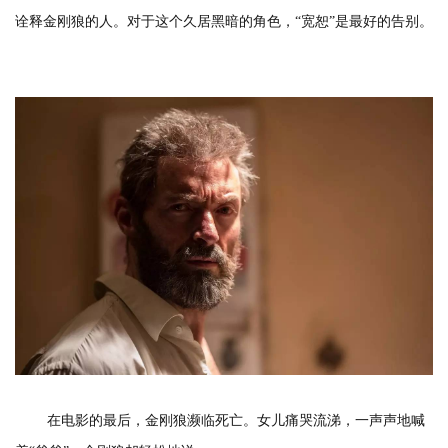
诠释金刚狼的人。对于这个久居黑暗的角色，“宽恕”是最好的告别。
在电影的最后，金刚狼濒临死亡。女儿痛哭流涕，一声声地喊