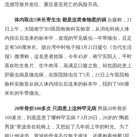
流感导致并发症、重症甚至死亡的风险升高。
体内取出5米长寄生虫 都是这类食物惹的祸
台媒称，21
日上午，大陆南宁303医院检验科实验室，从消化科病人体
内排出后送来的标本中，发现的罕见吸虫—牛带绦虫，且足
足有500厘米长。据台湾中时电子报3月21日援引《当代生活
报》微博称，这名患者姓陈，今年45岁，南宁宾阳人，平时
喜欢吃生鱼片、生牛肉等，虽满足口腹之慾，却也因此患上
肝吸虫病及绦虫病，在医院除虫住了5天，21日上午医院检
验科实验室从病人体内排出后送来的标本中，找到了500厘
米长的牛带绦虫。
20年骨折100多次 只因患上这种罕见病
男孩20年骨折
100多次，到底是患了哪种罕见病？3月20日，20岁的“陶瓷
男孩”章波坐在轮椅上，又想起了几年前上学的时光。为了
能让他读书，章波的母亲不仅每天接送，还要抱着他爬3层