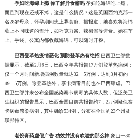
孕妇吃海绵上瘾 你了解异食癖吗
孕妇吃海绵吃上瘾，
而且到现在还戒不掉，这是什么情况？这是英国西约克郡一
名28岁母亲，怀孕期间患上异食癖。据报道，她喜欢将海绵
蘸上不同味道的酱汁，如巧克力酱、辣椒酱等进食。她在车
上、手袋、公寓内都收藏海绵，可以随时开餐。
巴西登革热疫情恶化 预防登革热有绝招
巴西卫生部数
据显示，截至2月6日，巴西今年共报告17万例登革热病例；
仅一个月时间新增病例数量就达32．5万例，达到3月初的
49．5万例。除登革热外，寨卡病毒目前也在巴西肆虐。巴
西卫生部并未公布全国感染寨卡病毒的具体人数，但泛美卫
生组织的报告显示，巴西全国目前共报告约7．2万例疑似寨
卡病毒感染病例，其中确诊534例，分布在全国的23个州及
联邦特区。
老倪膏药虚假广告 功效并没有吹嘘的那么神
象山一80