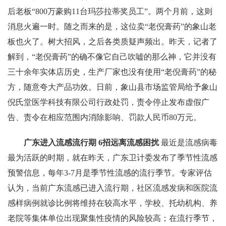
后老板“800万豪购11台玛莎拉蒂奖员工”。两个月前，这则
消息火遍一时。随之而来的是，这位卖“老倪膏药”的象山老
板也火了。树大招风，之后各类质疑声频出。昨天，记者了
解到，“老倪膏药”的确不像它自己吹嘘的那么神，它并没有
三十余年实体店历史，生产厂家也没有使用“老倪膏药”的秘
方，随意夸大产品功效。日前，象山县市场监管局给予象山
倪氏堂医学科技有限公司行政处罚，责令停止发布虚假广
告、责令在相应范围内消除影响、罚款人民币80万元。
广东进入流感流行期 6招远离流感困扰
最近是流感病毒
最为活跃的时期，就在昨天，广东卫计委发布了季节性流感
预警信息，每年3-7月是季节性流感的流行季节。专家评估
认为，当前广东流感已进入流行期，社区流感发病和医院流
感样病例就诊比例将维持在较高水平，学校、托幼机构、养
老院等集体单位出现聚集性疫情的风险较高；在流行季节，