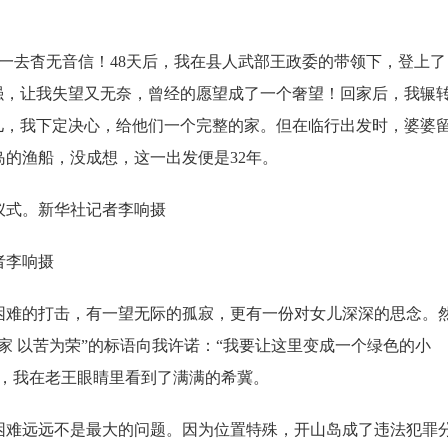
果一去杳无音信！48天后，我在县人武部王政委的带领下，登上了
强，让我失望又无奈，曾经的愿望成了一个奢望！回家后，我辗
儿，我下定决心，给他们一个完整的家。但在临行出发时，婆婆
的渔船，没成想，这一出发便是32年。
式。新华社记者李响摄
者李响摄
难的打击，有一望无际的孤寂，更有一份对女儿深深的思念。
家 以苦为荣”的标语向我许诺：“我要让这里变成一个绿色的小
展，我在老王眼睛里看到了满满的希冀。
难远远不是最大的问题。因为位置特殊，开山岛成了违法犯罪