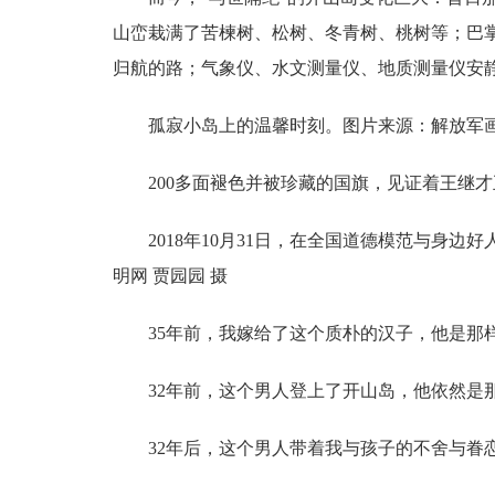
山峦栽满了苦楝树、松树、冬青树、桃树等；巴
归航的路；气象仪、水文测量仪、地质测量仪安
孤寂小岛上的温馨时刻。图片来源：解放军
200多面褪色并被珍藏的国旗，见证着王继才
2018年10月31日，在全国道德模范与身边
明网 贾园园 摄
35年前，我嫁给了这个质朴的汉子，他是那
32年前，这个男人登上了开山岛，他依然是
32年后，这个男人带着我与孩子的不舍与眷恋