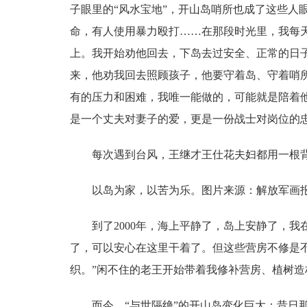
子眼里的“风水宝地”，开山岛哨所也成了这些人
命，有人使用暴力殴打……在那段时光里，我每
上。我开始劝他回去，下岛去过安全、正常的日
来，他劝我回去照顾孩子，他要守着岛、守着哨
有的压力和困难，我唯一能做的，可能就是陪着
是一个丈夫对妻子的爱，更是一份战士对岗位的
每次遇到台风，王继才王仕花夫妇都用一根背
以岛为家，以苦为乐。图片来源：解放军画
到了2000年，海上平静了，岛上安静了，我
了，可以安心在这里干着了。但这些营房不修是
织。”闲不住的老王开始带着我修补营房、植树
而今，“与世隔绝”的开山岛变化巨大：昔日那