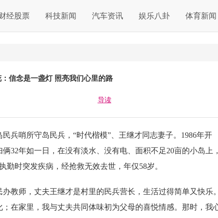
财经股票
科技新闻
汽车资讯
娱乐八卦
体育新闻
花：信念是一盏灯 照亮我们心里的路
导读
兵哨所守岛民兵，“时代楷模”、王继才同志妻子。1986年开
俩32年如一日，在没有淡水、没有电、面积不足20亩的小岛上
才在执勤时突发疾病，经抢救无效去世，年仅58岁。
民办教师，丈夫王继才是村里的民兵营长，生活过得简单又快乐
化；在家里，我与丈夫共同体味初为父母的喜悦情感。那时，我