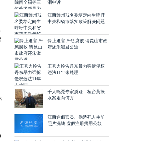
泪申诉
江西赣州72名委培定向生呼吁
中央和省市落实政策解决问题
转
留
停止迫害 严惩腐败 请昆山市政
府还朱淑君公道
王秀力控告丹东暴力强拆侵权
违法11年未处理
千人鸣冤专家质疑，桓台黄振
水案走向何方
然
江西造假官员、伪造死人生前
照片洗钱 虚假注册挪用公款
分