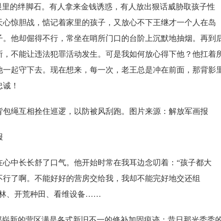
眼里的绊脚石。有人拿来金钱诱惑，有人放出狠话威胁取孩子性
天心惊胆战，惦记着家里的孩子，又放心不下王继才一个人在岛
子。他却倔得不行，常坐在哨所门口的台阶上沉默地抽烟。再到
所，不能让违法犯罪活动发生。可是我如何放心得下他？他扛着
他一起守下去。现在想来，每一次，老王总是冲在前面，那背影
忠诚！
包绳互相拴住巡逻，以防被风刮跑。图片来源：解放军画报
报
在心中长长舒了口气。他开始时常在我耳边念叨着：“孩子都大
不行了啊。不能好好的营房交给我，我却不能完好地交还组
造林、开荒种田、看维设备……
崭新的营区满是各式新旧不一的修补加固痕迹；昔日那光秃秃