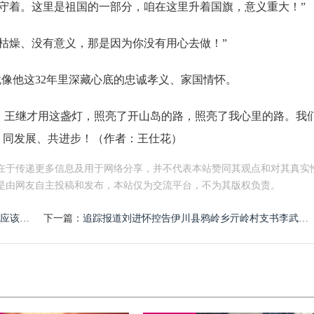
守着。这里是祖国的一部分，咱在这里升着国旗，意义重大！”
枯燥、没有意义，那是因为你没有用心去做！”
像他这32年里深藏心底的忠诚孝义、家国情怀。
王继才用这盏灯，照亮了开山岛的路，照亮了我心里的路。我
，同发展、共进步！（作者：王仕花）
在于传递更多信息及用于网络分享，并不代表本站赞同其观点和对其真实
是由网友自主投稿和发布，本站仅为交流平台，不为其版权负责。
停办了
下一篇：
追踪报道刘进怀控告伊川县鸦岭乡亓岭村支书李武伟村长王东方