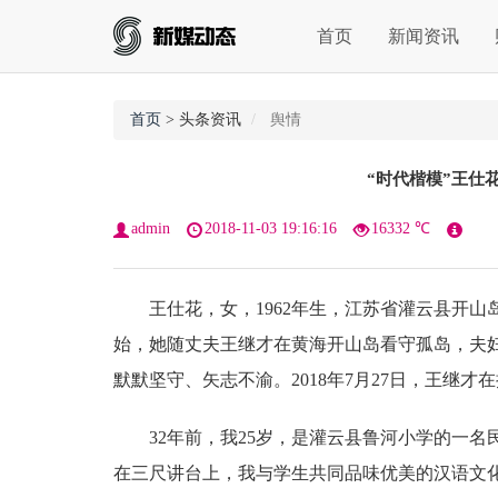
首页
新闻资讯
首页
> 头条资讯
舆情
“时代楷模”王仕
admin
2018-11-03 19:16:16
16332 ℃
王仕花，女，1962年生，江苏省灌云县开山岛民
始，她随丈夫王继才在黄海开山岛看守孤岛，夫妇
默默坚守、矢志不渝。2018年7月27日，王继
32年前，我25岁，是灌云县鲁河小学的一名
在三尺讲台上，我与学生共同品味优美的汉语文