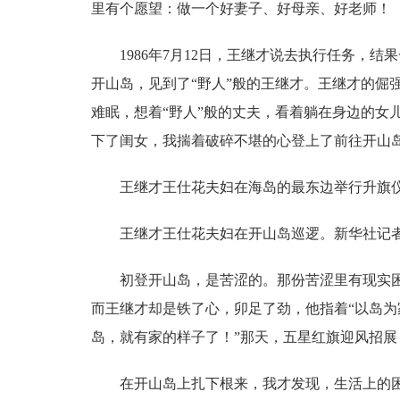
里有个愿望：做一个好妻子、好母亲、好老师！
1986年7月12日，王继才说去执行任务，结
开山岛，见到了“野人”般的王继才。王继才的倔
难眠，想着“野人”般的丈夫，看着躺在身边的女
下了闺女，我揣着破碎不堪的心登上了前往开山岛
王继才王仕花夫妇在海岛的最东边举行升旗仪
王继才王仕花夫妇在开山岛巡逻。新华社记
初登开山岛，是苦涩的。那份苦涩里有现实困
而王继才却是铁了心，卯足了劲，他指着“以岛为
岛，就有家的样子了！”那天，五星红旗迎风招
在开山岛上扎下根来，我才发现，生活上的困