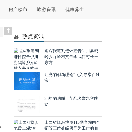
房产楼市
旅游资讯
健康养生
热点资讯
追踪报道刘进怀控告伊川县鸦
岭乡亓岭村支书李武伟村长王
东方
让党的创新理论“飞入寻常百姓
家”
，
28年的呐喊：英烈名誉岂容践
踏
。
山西省煤炭地质115勘查院闫全
心
福等三位处级领导为工作的血