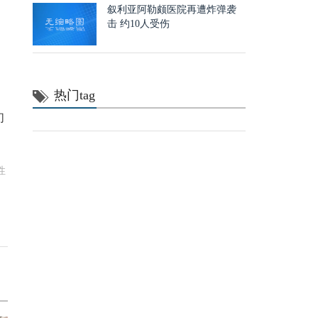
叙利亚阿勒颇医院再遭炸弹袭
击 约10人受伤
热门tag
们
性