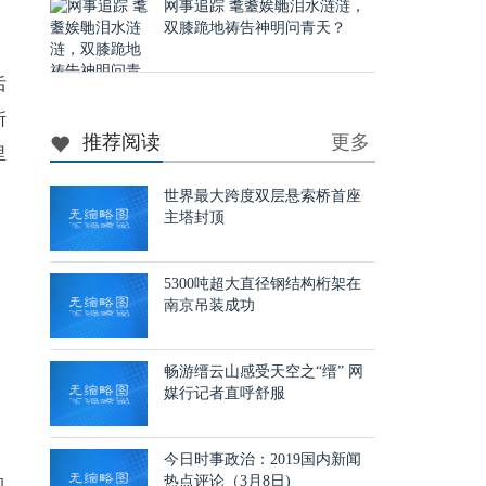
网事追踪 耄耋娭毑泪水涟涟，
双膝跪地祷告神明问青天？
后
所
推荐阅读
更多
里
世界最大跨度双层悬索桥首座
主塔封顶
5300吨超大直径钢结构桁架在
南京吊装成功
畅游缙云山感受天空之“缙” 网
媒行记者直呼舒服
今日时事政治：2019国内新闻
热点评论（3月8日)
的