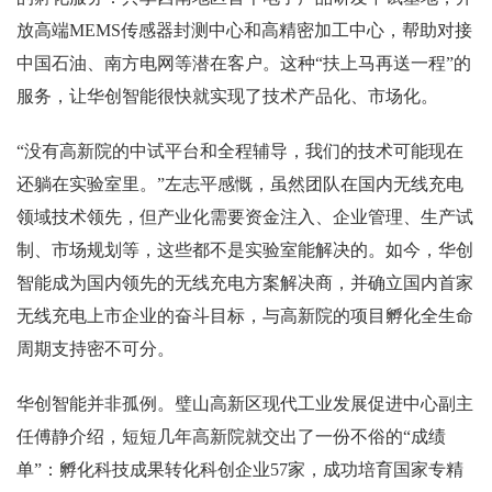
放高端MEMS传感器封测中心和高精密加工中心，帮助对接
中国石油、南方电网等潜在客户。这种“扶上马再送一程”的
服务，让华创智能很快就实现了技术产品化、市场化。
“没有高新院的中试平台和全程辅导，我们的技术可能现在
还躺在实验室里。”左志平感慨，虽然团队在国内无线充电
领域技术领先，但产业化需要资金注入、企业管理、生产试
制、市场规划等，这些都不是实验室能解决的。如今，华创
智能成为国内领先的无线充电方案解决商，并确立国内首家
无线充电上市企业的奋斗目标，与高新院的项目孵化全生命
周期支持密不可分。
华创智能并非孤例。璧山高新区现代工业发展促进中心副主
任傅静介绍，短短几年高新院就交出了一份不俗的“成绩
单”：孵化科技成果转化科创企业57家，成功培育国家专精