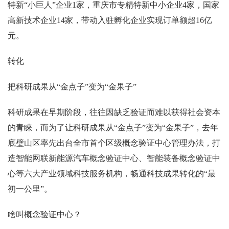
特新“小巨人”企业1家，重庆市专精特新中小企业4家，国家
高新技术企业14家，带动入驻孵化企业实现订单额超16亿
元。
转化
把科研成果从“金点子”变为“金果子”
科研成果在早期阶段，往往因缺乏验证而难以获得社会资本
的青睐，而为了让科研成果从“金点子”变为“金果子”，去年
底璧山区率先出台全市首个区级概念验证中心管理办法，打
造智能网联新能源汽车概念验证中心、智能装备概念验证中
心等六大产业领域科技服务机构，畅通科技成果转化的“最
初一公里”。
啥叫概念验证中心？