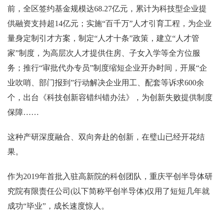
前，全区签约基金规模达68.27亿元，累计为科技型企业提
供融资支持超14亿元；实施“百千万”人才引育工程，为企业
量身定制引才方案，制定“人才十条”政策，建立“人才管
家”制度，为高层次人才提供住房、子女入学等全方位服
务；推行“审批代办专员”制度缩短企业开办时间，开展“企
业吹哨、部门报到”行动解决企业用工、配套等诉求600余
个，出台《科技创新容错纠错办法》，为创新失败提供制度
保障……
这种产研深度融合、双向奔赴的创新，在璧山已经开花结
果。
作为2019年首批入驻高新院的科创团队，重庆平创半导体研
究院有限责任公司(以下简称平创半导体)仅用了短短几年就
成功“毕业”，成长速度惊人。