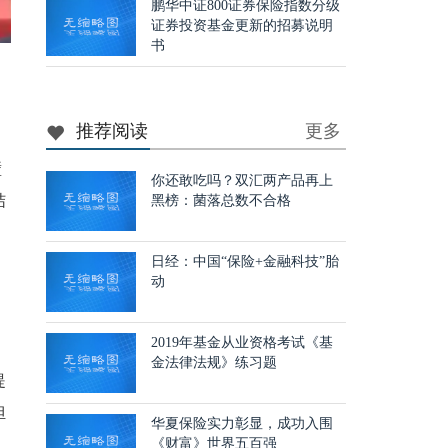
鹏华中证800证券保险指数分级
证券投资基金更新的招募说明
书
推荐阅读
更多
壁
你还敢吃吗？双汇两产品再上
结
黑榜：菌落总数不合格
日经：中国“保险+金融科技”胎
动
2019年基金从业资格考试《基
金法律法规》练习题
提
担
华夏保险实力彰显，成功入围
；
《财富》世界五百强