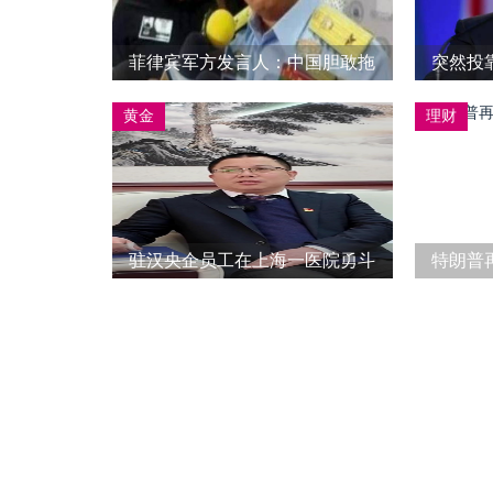
菲律宾军方发言人：中国胆敢拖
突然投
走“马德雷山”号，就会用致命武
99年
黄金
理财
器攻击中国
驻汉央企员工在上海一医院勇斗
特朗普
歹徒，头顶伤口8厘米缝了20针：
当时决定必须把刀夺下来