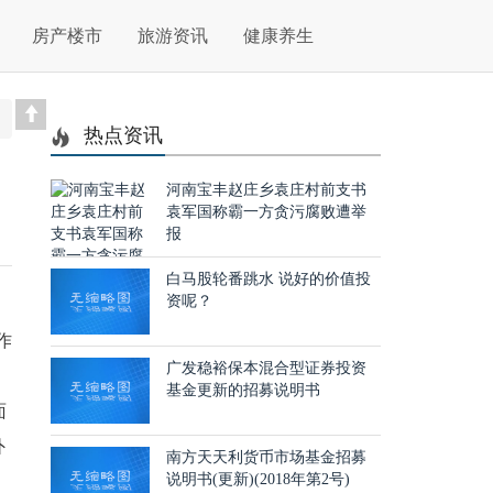
房产楼市
旅游资讯
健康养生
热点资讯
河南宝丰赵庄乡袁庄村前支书
袁军国称霸一方贪污腐败遭举
报
白马股轮番跳水 说好的价值投
资呢？
作
广发稳裕保本混合型证券投资
基金更新的招募说明书
面
外
南方天天利货币市场基金招募
说明书(更新)(2018年第2号)