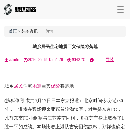
Toggl
navig
首页
> 头条资讯
舆情
城乡居民住宅地震巨灾保险将落地
admin
2016-05-18 13:31:20
9342 ℃
导读
城乡
居民
住宅
地震
巨灾
保险
将落地
(搜狐体育 裴力5月17日日本东京报道）北京时间今晚6点30
分，上港将在客场迎来亚冠首轮淘汰赛，对手是东京FC，
此前东京FC小组赛与江苏苏宁同组，并在苏宁身上取得了1
胜一平的成绩。本场比赛上港队吉安因伤缺席，孙祥也确定