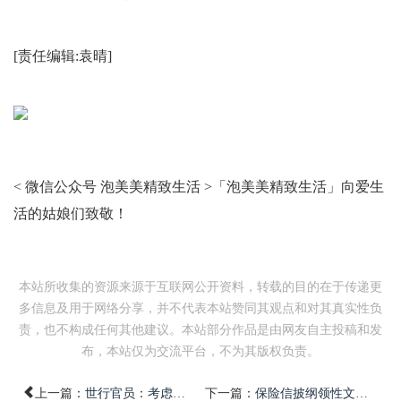
[责任编辑:袁晴]
< 微信公众号 泡美美精致生活 >
「泡美美精致生活」向爱生
活的姑娘们致敬！
本站所收集的资源来源于互联网公开资料，转载的目的在于传递更
多信息及用于网络分享，并不代表本站赞同其观点和对其真实性负
责，也不构成任何其他建议。本站部分作品是由网友自主投稿和发
布，本站仅为交流平台，不为其版权负责。
上一篇：
世行官员：考虑发行“流行病债券” 为受灾国买保险
下一篇：
保险信披纲领性文件拟修订 险资运用等在列其中