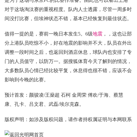
是为了这场与东京FC的比赛作准备。由此也可以看出上港
对于这场淘汰赛的重视程度。队内人士透露，尽管一周多时
间没打比赛，但埃神状态不错，基本已经恢复到最佳状态。
值得一提的是，赛前一晚日本发生5。6级
地震
，，这也让部
分上港队员吃惊不小，好在地震的影响并不大，队员在外出
调整一段时间之后，也返回到酒店休息，球队内也安排了专
门的人员值守，以防万一。据搜狐体育今天了解到的情况，
大多数队员心情已经比较平复，休息得也很不错，应该不会
影响到今晚的比赛。
预计首发：颜骏凌/王燊超 石柯 金周荣 傅欢/于海、蔡慧
康、孔卡、吕文君、武磊/埃尔克森。
版权声明：如涉及版权问题，请作者持权属证明与本网联系