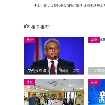
上一篇：
1243只基金“抱团”加持 该股受到基金
相关推荐
基金
基金
突然投靠印度，向中国索回港口
临阵
99年使用权，中方：赔偿金一分
基金
基金
不能少！