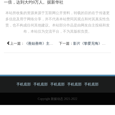
一倍，达到大约9万人。据新华社
本站所收集的资源来源于互联网公开资料，转载的目的在于传递更
多信息及用于网络分享，并不代表本站赞同其观点和对其真实性负
责，也不构成任何其他建议。本站部分作品是由网友自主投稿和发
布，本站仅为交流平台，不为其版权负责。
上一篇：
《善始善终》主创见面会秦俊杰分享拍摄经历
下一篇：
影片《挚爱无悔》转场福建平潭拍摄
手机底部
手机底部
手机底部
手机底部
手机底部
Copyright 新媒动态 2021-2022